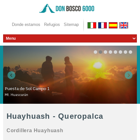
Donde estamos
Refugios
Sitemap
Puesta de Sol Campo 1
Mt. Huascarán
WOWSlider.com
Huayhuash - Queropalca
Cordillera Huayhuash