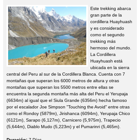
Este trekking abarca
gran parte de la
cordillera Huayhuash
y es considerado
como el segundo
trekking más
hermoso del mundo.
La Cordillera
Huayhuash está
ubicada en la sierra
central del Peru al sur de la Cordillera Blanca. Cuenta con 7
montañas que superan los 6000 metros de altura y otras
montañas que superan los 5500 metros entre ellas se
encuentra la segunda montaña más alta del Peru el Yerupaja
(6634m) al igual que el Siula Grande (6356m) hecha famoso
por el escalador Joe Simpson "Touching the Avoid" entre otras
como el Rondoy (5879m), Jirishanca (6094m), Yerupaja Chico
(6121m), Sarapo (6,127m), Carnicero (5,975m), Trapecio
(5,644m), Diablo Mudo (5,223m) y el Pumarinri (5,465m).
Duración:
7 Días