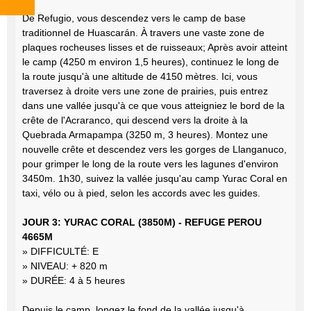
De Refugio, vous descendez vers le camp de base
traditionnel de Huascarán. À travers une vaste zone de
plaques rocheuses lisses et de ruisseaux; Après avoir atteint
le camp (4250 m environ 1,5 heures), continuez le long de
la route jusqu'à une altitude de 4150 mètres. Ici, vous
traversez à droite vers une zone de prairies, puis entrez
dans une vallée jusqu'à ce que vous atteigniez le bord de la
crête de l'Acraranco, qui descend vers la droite à la
Quebrada Armapampa (3250 m, 3 heures). Montez une
nouvelle crête et descendez vers les gorges de Llanganuco,
pour grimper le long de la route vers les lagunes d'environ
3450m. 1h30, suivez la vallée jusqu'au camp Yurac Coral en
taxi, vélo ou à pied, selon les accords avec les guides.
JOUR 3: YURAC CORAL (3850M) - REFUGE PEROU
4665M
» DIFFICULTÉ: E
» NIVEAU: + 820 m
» DURÉE: 4 à 5 heures
Depuis le camp, longez le fond de la vallée jusqu'à