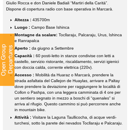
Giulio Rocca e don Daniele Badiali “Martiri della Carità”.
Dispone di copertura radio con base operativa in Marcarà.
Altezza :
435700m
Luogo :
Campo Base Ishinca
Montagne da scalare:
Tocllaraju, Palcaraju, Urus, Ishinca
e Ranrapalca
Aperto :
da giugno a Settembre
Capacità :
60 posti-letto in stanze condivise con letti a
castello, servizio ristorante, riscaldamento, servizi igienici
con doccia calda, corrente elettrica (220v).
Accesso :
Mobilità da Huaraz o Marcarà, prendere la
strada asfaltata del Callejon de Huaylas, arrivare a Paltay
dove prendere la deviazione per raggiungere le località di
Collon o Pashpa, con una leggera camminata di 4 ore per
un sentiero segnato in mezzo a boschi di “quenales” si
arriva al rifugio. Questo cammino si può percorrere anche
in mountain bike.
Attività :
Visitare la Laguna Taullicocha, di acque verdi-
turchesi, sotto la parete dei nevados Tocllaraju e Palcaraju.